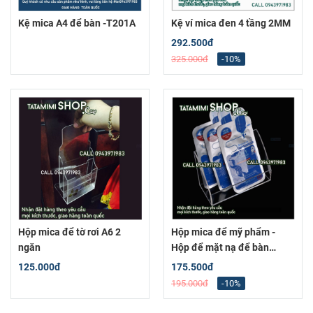
Kệ mica A4 để bàn -T201A
Kệ ví mica đen 4 tầng 2MM
292.500đ
325.000đ
-10%
Hộp mica để tờ rơi A6 2
Hộp mica để mỹ phẩm -
ngăn
Hộp để mặt nạ để bàn
Hộp_MN175x80-S
125.000đ
175.500đ
195.000đ
-10%