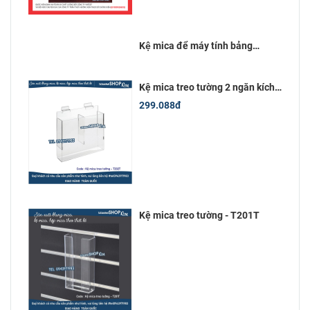
Kệ mica để máy tính bảng
12inch (18x28)cm
Kệ mica treo tường 2 ngăn kích
thước 10x20 cm
299.088đ
Kệ mica treo tường - T201T