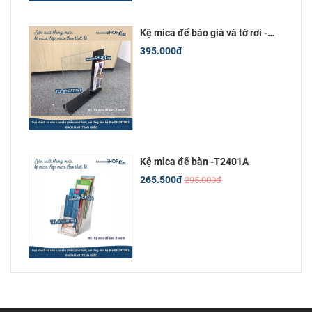
Kệ mica để báo giá và tờ rơi -
T2M101
395.000đ
Kệ mica để bàn -T2401A
265.500đ
295.000đ