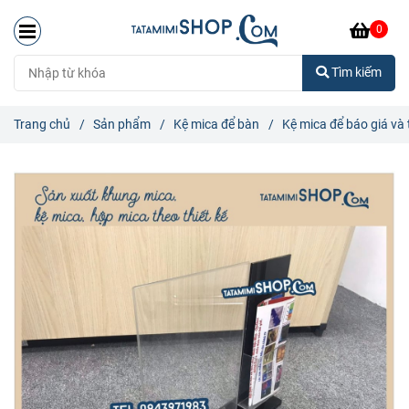
0
Tìm kiếm
Trang chủ
/
Sản phẩm
/
Kệ mica để bàn
/
Kệ mica để báo giá và