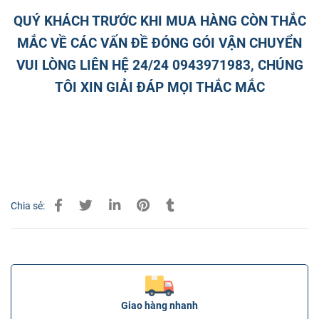
QUÝ KHÁCH TRƯỚC KHI MUA HÀNG CÒN THẮC
MẮC VỀ CÁC VẤN ĐỀ ĐÓNG GÓI VẬN CHUYỂN
VUI LÒNG LIÊN HỆ 24/24 0943971983, CHÚNG
TÔI XIN GIẢI ĐÁP MỌI THẮC MẮC
Chia sẻ:
Giao hàng nhanh