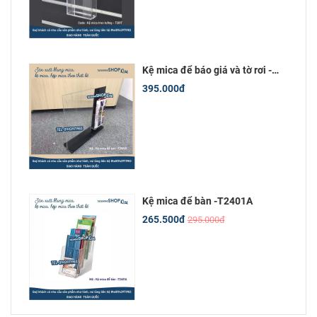
Kệ mica để báo giá và tờ rơi -
T2M101
395.000đ
Kệ mica để bàn -T2401A
265.500đ
295.000đ