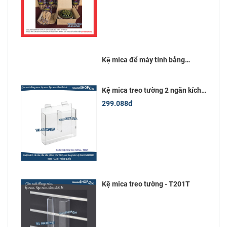
Kệ mica để máy tính bảng
12inch (18x28)cm
Kệ mica treo tường 2 ngăn kích
thước 10x20 cm
299.088đ
Kệ mica treo tường - T201T