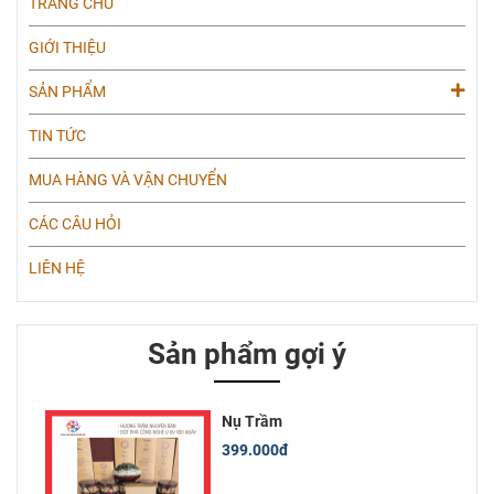
TRANG CHỦ
GIỚI THIỆU
SẢN PHẨM
TIN TỨC
MUA HÀNG VÀ VẬN CHUYỂN
CÁC CÂU HỎI
LIÊN HỆ
Sản phẩm gợi ý
Nụ Trầm
399.000đ