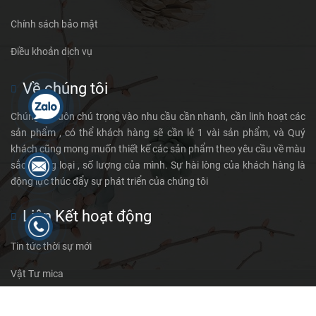
Chính sách bảo mật
Điều khoản dịch vụ
Về chúng tôi
Chúng tôi luôn chú trọng vào nhu cầu cần nhanh, cần linh hoạt các
sản phẩm , có thể khách hàng sẽ cần lẻ 1 vài sản phẩm, và Quý
khách cũng mong muốn thiết kế các sản phẩm theo yêu cầu về màu
sắc chủng loại , số lượng của mình. Sự hài lòng của khách hàng là
động lực thúc đẩy sự phát triển của chúng tôi
Liên Kết hoạt động
Tin tức thời sự mới
Vật Tư mica
Tin tức sự kiện