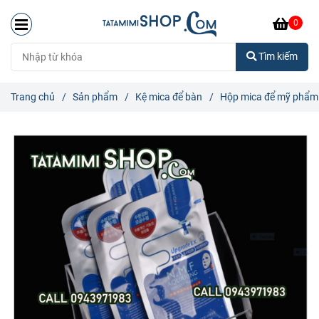
0
Tìm kiếm
Trang chủ
/
Sản phẩm
/
Kệ mica để bàn
/
Hộp mica để mỹ phẩm