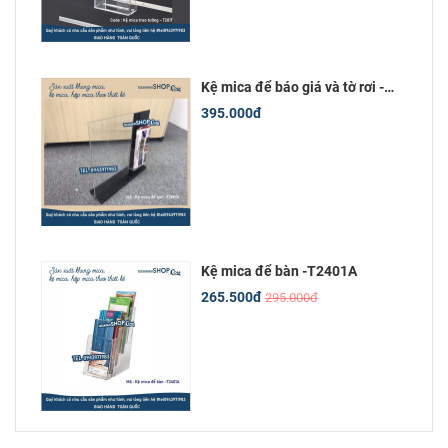
Kệ mica để báo giá và tờ rơi -
T2M101
395.000đ
Kệ mica để bàn -T2401A
265.500đ
295.000đ