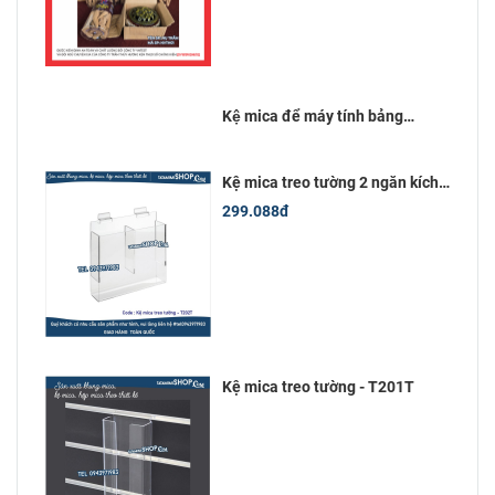
Kệ mica để máy tính bảng
12inch (18x28)cm
Kệ mica treo tường 2 ngăn kích
thước 10x20 cm
299.088đ
Kệ mica treo tường - T201T