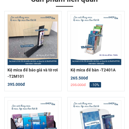
Kệ mica để báo giá và tờ rơi
Kệ mica để bàn -T2401A
-T2M101
265.500đ
395.000đ
295.000đ
-10%