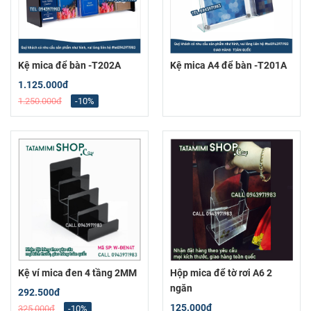
Kệ mica để bàn -T202A
Kệ mica A4 để bàn -T201A
1.125.000đ
1.250.000đ
-10%
Kệ ví mica đen 4 tầng 2MM
Hộp mica để tờ rơi A6 2
ngăn
292.500đ
125.000đ
325.000đ
-10%