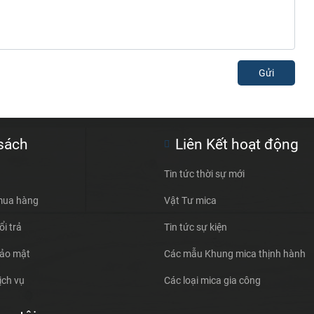
Gửi
sách
Liên Kết hoạt động
Tin tức thời sự mới
mua hàng
Vật Tư mica
i trả
Tin tức sự kiện
bảo mật
Các mẫu Khung mica thịnh hành
ịch vụ
Các loại mica gia công