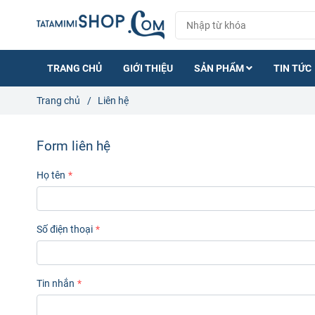
TRANG CHỦ
GIỚI THIỆU
SẢN PHẨM
TIN TỨC
Trang chủ
/
Liên hệ
Form liên hệ
Họ tên
Số điện thoại
Tin nhắn