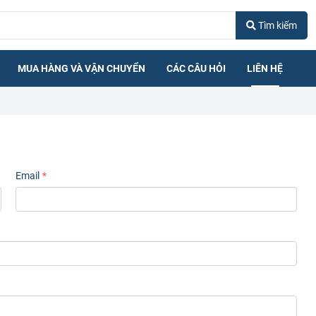
Tìm kiếm
MUA HÀNG VÀ VẬN CHUYỂN
CÁC CÂU HỎI
LIÊN HỆ
Email