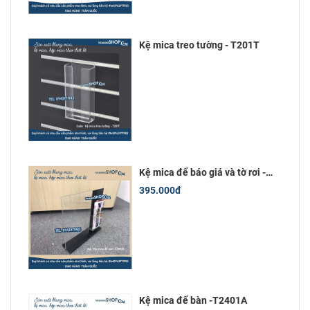
Kệ mica treo tường - T201T
Kệ mica để báo giá và tờ rơi -
T2M101
395.000đ
Kệ mica để bàn -T2401A