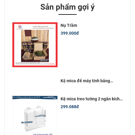
Sản phẩm gợi ý
Nụ Trầm
399.000đ
Kệ mica để máy tính bảng
12inch (18x28)cm
Kệ mica treo tường 2 ngăn kích
thước 10x20 cm
299.088đ