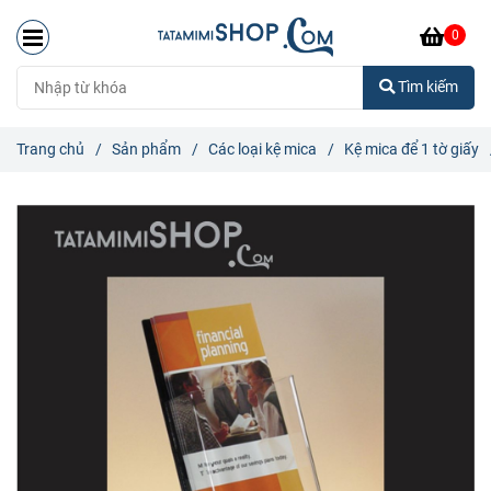
0
Tìm kiếm
Trang chủ
/
Sản phẩm
/
Các loại kệ mica
/
Kệ mica để 1 tờ giấy