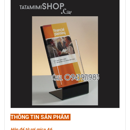
THÔNG TIN SẢN PHẨM
Hộp để tờ rơi mica A6