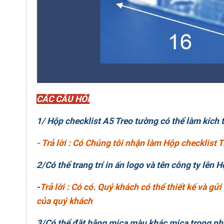
CÁC CÂU HỎI
1/ Hộp checklist A5 Treo tường có thể làm kích
- Trả lời : Có Chúng tôi nhận làm Hộp checklist 
2/Có thể trang trí in ấn logo và tên công ty lên
-
Trả lời : Có có. Quý khách có thể thiết kế và gửi
của quý khách
3/Có thể đặt bằng mica màu khác mica trong n