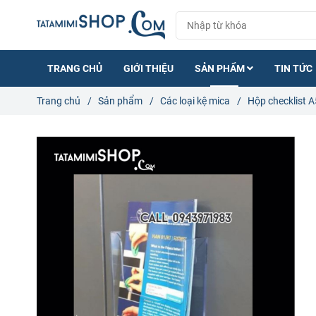
TRANG CHỦ
GIỚI THIỆU
SẢN PHẨM
TIN TỨC
Trang chủ
/
Sản phẩm
/
Các loại kệ mica
/
Hộp checklist A