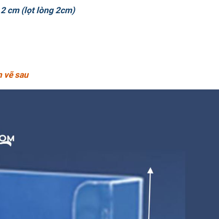
 2 cm (lọt lòng 2cm)
n vẽ sau