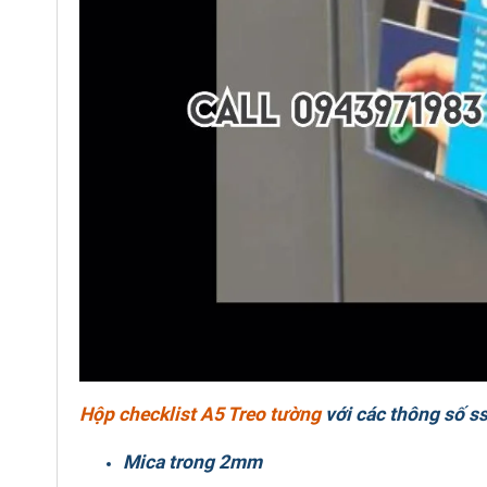
Hộp checklist A5 Treo tường
với các thông số s
Mica trong 2mm