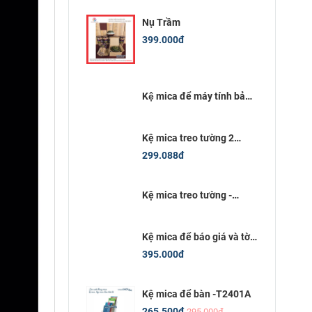
Nụ Trầm
399.000đ
Kệ mica để máy tính bảng
12inch (18x28)cm
Kệ mica treo tường 2
ngăn kích thước 10x20 cm
299.088đ
Kệ mica treo tường -
T201T
Kệ mica để báo giá và tờ
rơi -T2M101
395.000đ