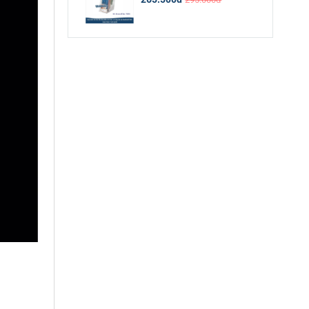
Kệ mica để bàn -T2401A
265.500đ
295.000đ