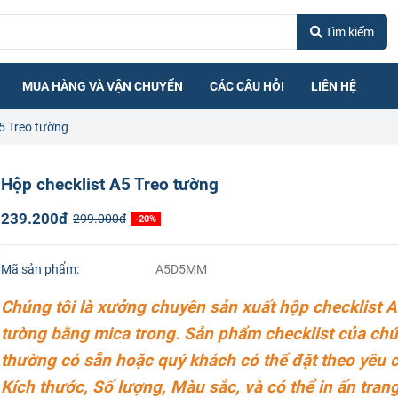
Tìm kiếm
MUA HÀNG VÀ VẬN CHUYỂN
CÁC CÂU HỎI
LIÊN HỆ
5 Treo tường
Hộp checklist A5 Treo tường
239.200đ
299.000đ
-20%
Mã sản phẩm:
A5D5MM
Chúng tôi là xưởng chuyên sản xuất hộp checklist A
tường bằng mica trong. Sản phẩm checklist của chú
thường có sẵn hoặc quý khách có thể đặt theo yêu 
Kích thước, Số lượng, Màu sắc, và có thể in ấn trang 