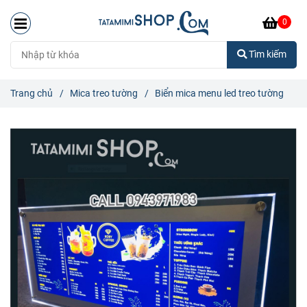
0
Tìm kiếm
Trang chủ
/
Mica treo tường
/
Biển mica menu led treo tường