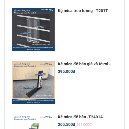
Kệ mica treo tường - T201T
Kệ mica để báo giá và tờ rơi -
T2M101
395.000đ
Kệ mica để bàn -T2401A
265.500đ
295.000đ