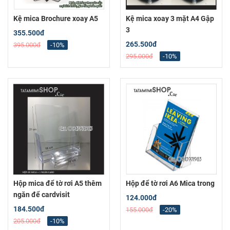
Kệ mica Brochure xoay A5
Kệ mica xoay 3 mặt A4 Gập
3
355.500đ
265.500đ
395.000đ
-10%
295.000đ
-10%
Hộp mica để tờ rơi A5 thêm
Hộp để tờ rơi A6 Mica trong
ngăn để cardvisit
124.000đ
184.500đ
155.000đ
-20%
205.000đ
-10%