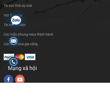
Tin tức thời sự mới
Vật Tư mica
Tin tức sự kiện
Các mẫu Khung mica thịnh hành
Các loại mica gia công
Mạng xã hội
© Bản quyền thuộc về
TATAMIMISHOP.COM
| Cung cấp bởi