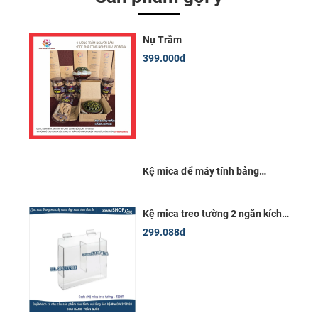
Nụ Trầm
399.000đ
Kệ mica để máy tính bảng
12inch (18x28)cm
Kệ mica treo tường 2 ngăn kích
thước 10x20 cm
299.088đ